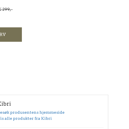
 299,-
RV
Kibri
esøk produsentens hjemmeside
is alle produkter fra Kibri