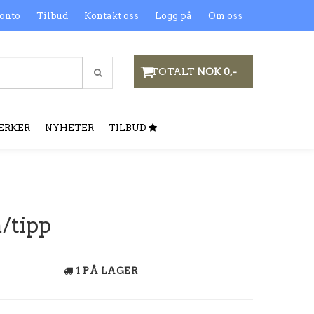
onto
Tilbud
Kontakt oss
Logg på
Om oss
TOTALT
NOK 0,-
ERKER
NYHETER
TILBUD
/tipp
1 PÅ LAGER