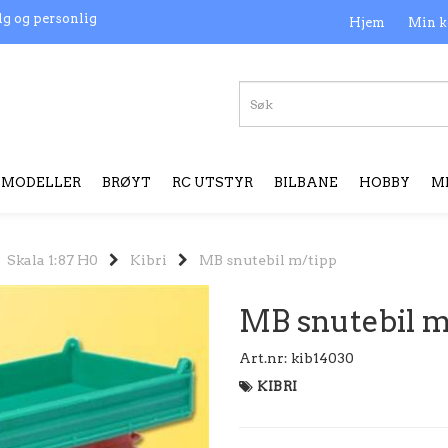
lg og personlig
Hjem
Min k
MODELLER
BRØYT
RC UTSTYR
BILBANE
HOBBY
M
Skala 1:87 H0
Kibri
MB snutebil m/tipp
MB snutebil m
Art.nr:
kib14030
KIBRI