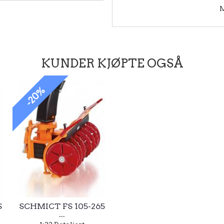
M
KUNDER KJØPTE OGSÅ
-20%
S
SCHMICT FS 105-265
...