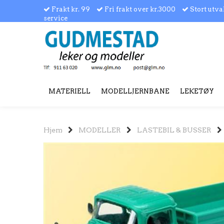
Frakt kr. 99
Fri frakt over kr.3000
Stort utva
service
MATERIELL
MODELLJERNBANE
LEKETØY
Hjem
MODELLER
LASTEBIL & BUSSER