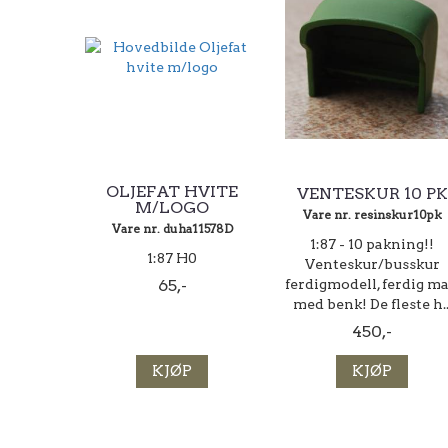
OLJEFAT HVITE
VENTESKUR 10 PK
M/LOGO
Vare nr. resinskur10pk
Vare nr. duha11578D
1:87 - 10 pakning!!
1:87 H0
Venteskur/busskur
65,-
ferdigmodell, ferdig ma
med benk! De fleste h..
450,-
KJØP
KJØP