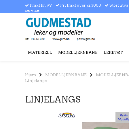
Frakt kr. 99
Fri frakt over kr.3000
Stort utva
service
MATERIELL
MODELLJERNBANE
LEKETØY
Hjem
MODELLJERNBANE
MODELLJERNB
Linjelangs
LINJELANGS