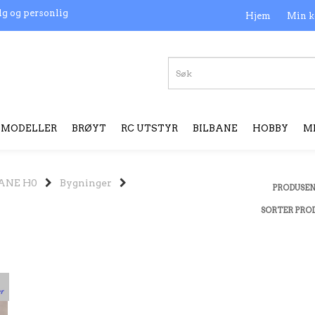
lg og personlig
Hjem
Min k
MODELLER
BRØYT
RC UTSTYR
BILBANE
HOBBY
M
ANE H0
Bygninger
PRODUSE
SORTER PRO