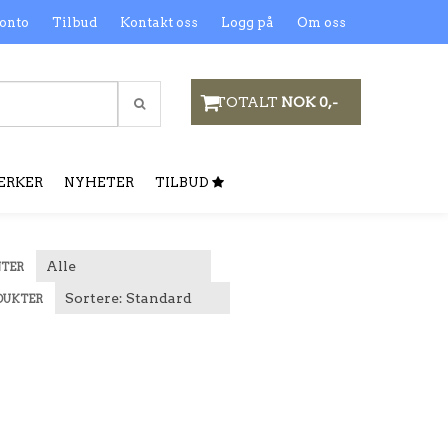
onto
Tilbud
Kontakt oss
Logg på
Om oss
TOTALT
NOK 0,-
ERKER
NYHETER
TILBUD
NTER
DUKTER