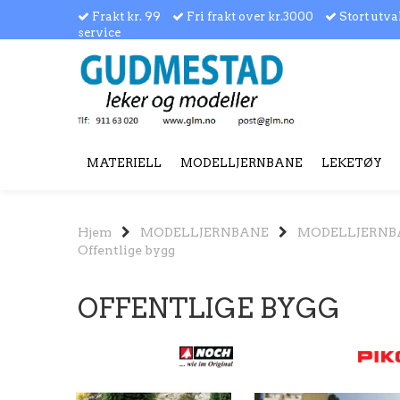
Frakt kr. 99
Fri frakt over kr.3000
Stort utva
service
MATERIELL
MODELLJERNBANE
LEKETØY
Hjem
MODELLJERNBANE
MODELLJERNB
Offentlige bygg
OFFENTLIGE BYGG