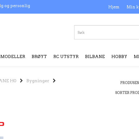
lg og personlig
Hjem
Min k
MODELLER
BRØYT
RC UTSTYR
BILBANE
HOBBY
M
ANE H0
Bygninger
PRODUSE
SORTER PRO