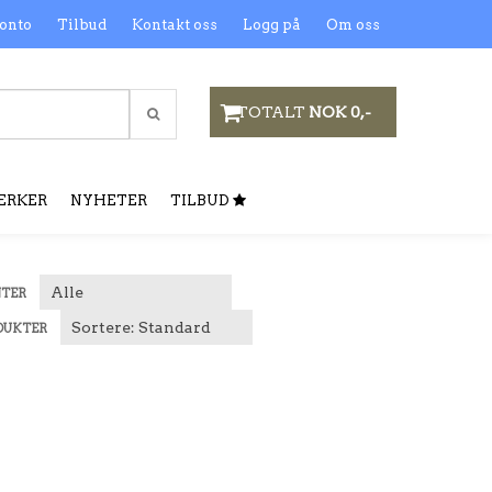
onto
Tilbud
Kontakt oss
Logg på
Om oss
TOTALT
NOK 0,-
ERKER
NYHETER
TILBUD
NTER
DUKTER