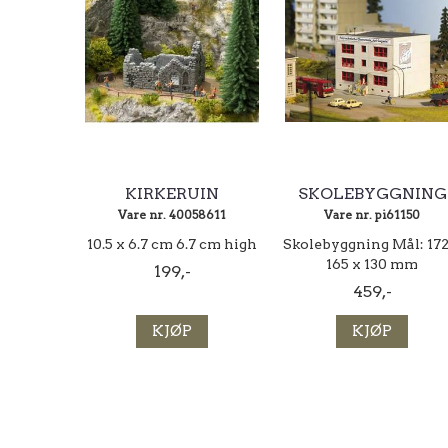
KIRKERUIN
SKOLEBYGGNING
Vare nr. 40058611
Vare nr. pi61150
10.5 x 6.7 cm 6.7 cm high
Skolebyggning Mål: 172
165 x 130 mm
199,-
459,-
KJØP
KJØP