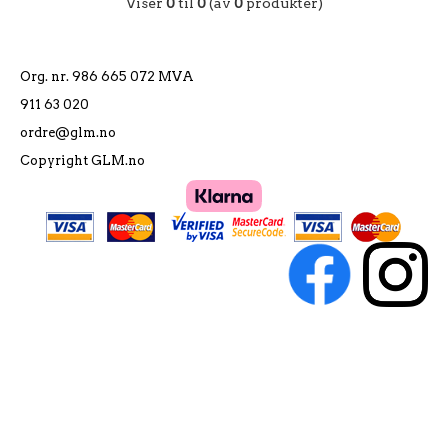
Viser
0
til
0
(av
0
produkter)
Org. nr. 986 665 072 MVA
911 63 020
ordre@glm.no
Copyright GLM.no