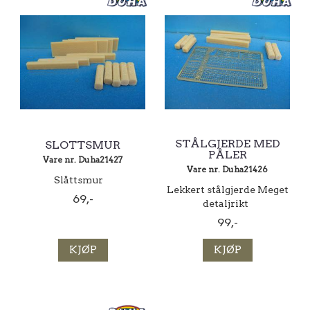
STÅLGJERDE MED
SLOTTSMUR
PÅLER
Vare nr. Duha21427
Vare nr. Duha21426
Slåttsmur
Lekkert stålgjerde Meget
69,-
detaljrikt
99,-
KJØP
KJØP