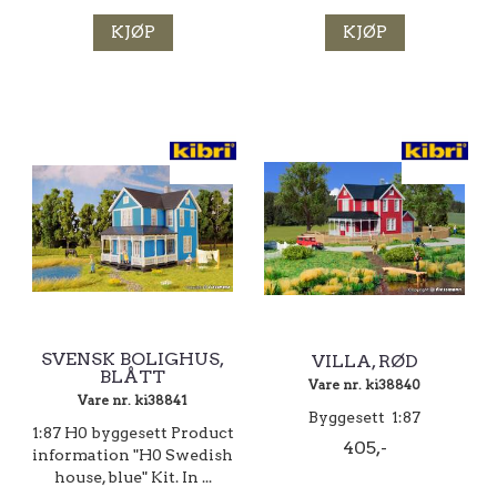
KJØP
KJØP
SVENSK BOLIGHUS,
VILLA, RØD
BLÅTT
Vare nr. ki38840
Vare nr. ki38841
Byggesett 1:87
1:87 H0 byggesett Product
405,-
information "H0 Swedish
house, blue" Kit. In ...