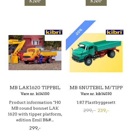
KJØP
KJØP
-20%
MB LAK1620 TIPPBIL
MB SNUTEBIL M/TIPP
Vare nr. ki14100
Vare nr. kib14030
Product information "H0
1:87 Plastbyggesett
MB round bonnet LAK
299,-
239,-
1620 with tipper platform,
edition Emil B&#...
299,-