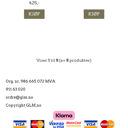
425,-
KJØP
KJØP
Viser
1
til
8
(av
8
produkter)
Org. nr. 986 665 072 MVA
911 63 020
ordre@glm.no
Copyright GLM.no