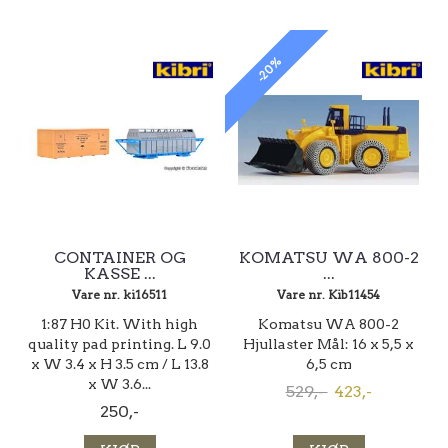
-20%
CONTAINER OG
KOMATSU WA 800-2
KASSE ...
...
Vare nr. ki16511
Vare nr. Kib11454
1:87 H0 Kit. With high
Komatsu WA 800-2
quality pad printing. L 9.0
Hjullaster Mål: 16 x 5,5 x
x W 3.4 x H 3.5 cm / L 13.8
6,5 cm
x W 3.6...
529,-
423,-
250,-