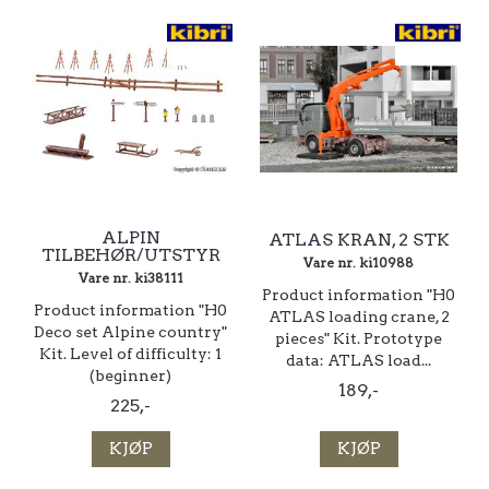
ALPIN
ATLAS KRAN, 2 STK
TILBEHØR/UTSTYR
Vare nr. ki10988
Vare nr. ki38111
Product information "H0
Product information "H0
ATLAS loading crane, 2
Deco set Alpine country"
pieces" Kit. Prototype
Kit. Level of difficulty: 1
data: ATLAS load...
(beginner)
189,-
225,-
KJØP
KJØP