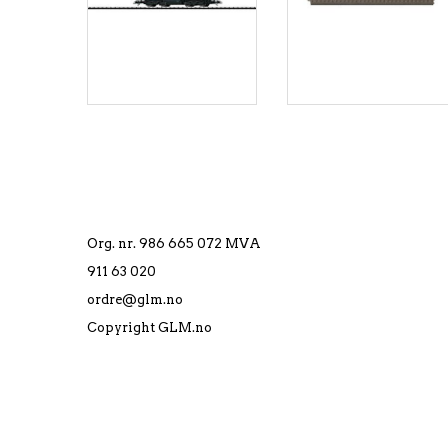
Org. nr. 986 665 072 MVA
911 63 020
ordre@glm.no
Copyright GLM.no