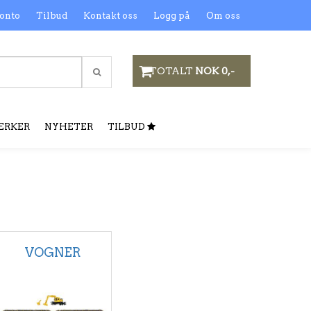
onto
Tilbud
Kontakt oss
Logg på
Om oss
TOTALT
NOK 0,-
ERKER
NYHETER
TILBUD
VOGNER