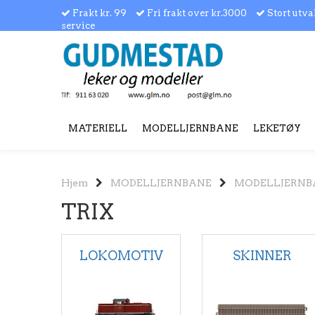
Frakt kr. 99
Fri frakt over kr.3000
Stort utva
service
MATERIELL
MODELLJERNBANE
LEKETØY
Hjem
MODELLJERNBANE
MODELLJERNB
TRIX
LOKOMOTIV
SKINNER