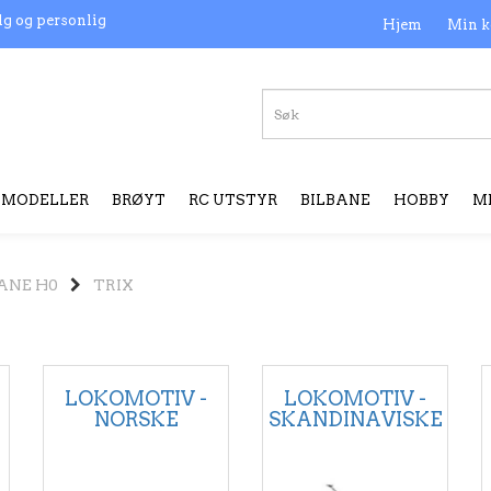
lg og personlig
Hjem
Min k
MODELLER
BRØYT
RC UTSTYR
BILBANE
HOBBY
M
ANE H0
TRIX
LOKOMOTIV -
LOKOMOTIV -
NORSKE
SKANDINAVISKE