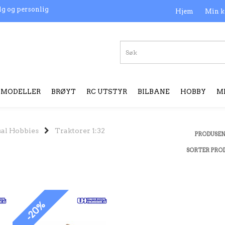
lg og personlig
Hjem
Min k
MODELLER
BRØYT
RC UTSTYR
BILBANE
HOBBY
M
al Hobbies
Traktorer 1:32
PRODUSE
SORTER PRO
-20%