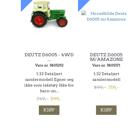
DEUTZ D6005 - 4WD
DEUTZ D6005
...
M/AMAZONE
Vare nr. 5805253
Vare nr. 5805371
1:32 Detaljert
1:32 Detaljert
samlermodell Egner seg
samlermodell
ikke som leketøy Ikke for
899,-
719,-
barn un...
749,-
599,-
KJØP
KJØP