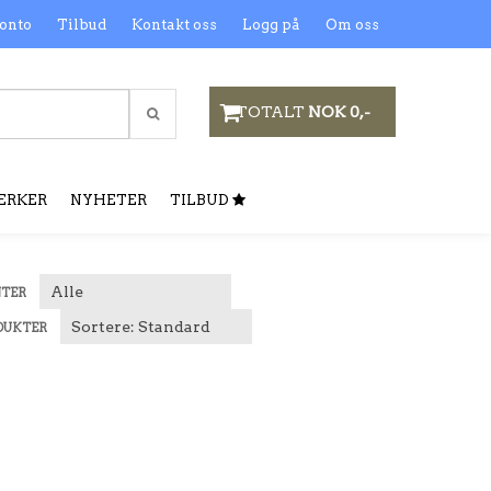
onto
Tilbud
Kontakt oss
Logg på
Om oss
TOTALT
NOK 0,-
ERKER
NYHETER
TILBUD
NTER
DUKTER