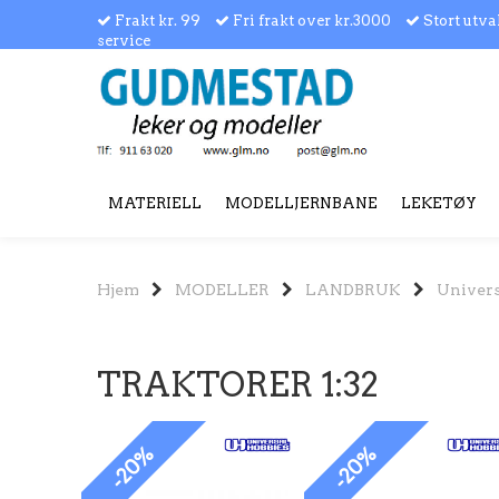
Frakt kr. 99
Fri frakt over kr.3000
Stort utva
service
MATERIELL
MODELLJERNBANE
LEKETØY
Hjem
MODELLER
LANDBRUK
Univers
TRAKTORER 1:32
-20%
-20%