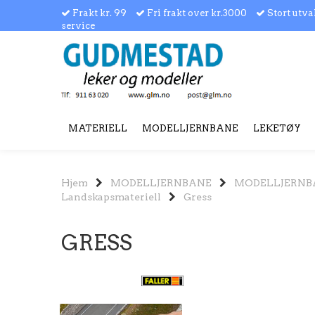
Frakt kr. 99
Fri frakt over kr.3000
Stort utva
service
MATERIELL
MODELLJERNBANE
LEKETØY
Hjem
MODELLJERNBANE
MODELLJERNB
Landskapsmateriell
Gress
GRESS