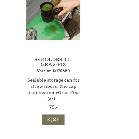
BEHOLDER TIL
GRAS-FIX
Vare nr. fa170680
Sealable storage can for
strew fibers. The cap
matches our »Gras-Fix«
(art....
75,-
KJØP