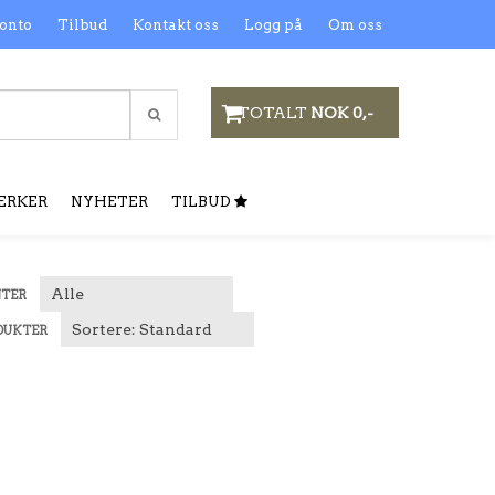
onto
Tilbud
Kontakt oss
Logg på
Om oss
TOTALT
NOK 0,-
ERKER
NYHETER
TILBUD
NTER
DUKTER