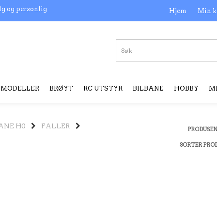
lg og personlig
Hjem
Min k
MODELLER
BRØYT
RC UTSTYR
BILBANE
HOBBY
M
ANE H0
FALLER
PRODUSE
SORTER PRO