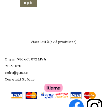
KJØP
Viser
1
til
3
(av
3
produkter)
Org. nr. 986 665 072 MVA
911 63 020
ordre@glm.no
Copyright GLM.no