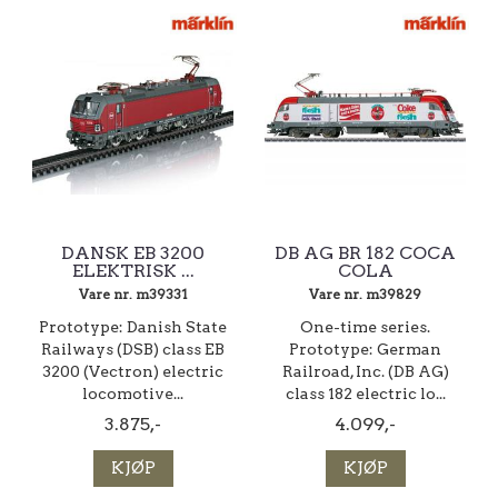
DANSK EB 3200
DB AG BR 182 COCA
ELEKTRISK ...
COLA
Vare nr. m39331
Vare nr. m39829
Prototype: Danish State
One-time series.
Railways (DSB) class EB
Prototype: German
3200 (Vectron) electric
Railroad, Inc. (DB AG)
locomotive...
class 182 electric lo...
3.875,-
4.099,-
KJØP
KJØP