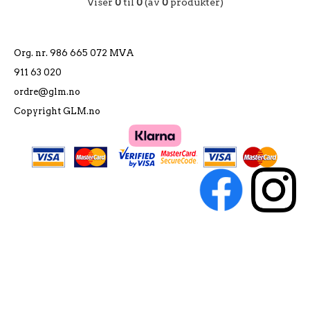
Viser
0
til
0
(av
0
produkter)
Org. nr. 986 665 072 MVA
911 63 020
ordre@glm.no
Copyright GLM.no