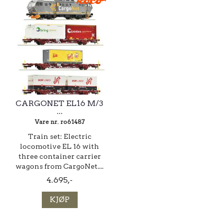
CARGONET EL16 M/3
...
Vare nr. ro61487
Train set: Electric
locomotive EL 16 with
three container carrier
wagons from CargoNet....
4.695,-
KJØP