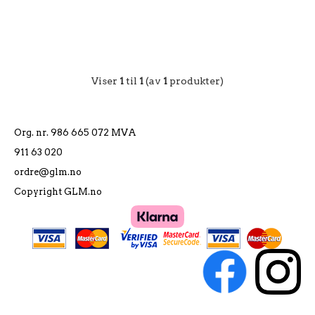
Viser
1
til
1
(av
1
produkter)
Org. nr. 986 665 072 MVA
911 63 020
ordre@glm.no
Copyright GLM.no