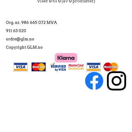
Viser
0
til
0
(av
0
produkter)
Org. nr. 986 665 072 MVA
911 63 020
ordre@glm.no
Copyright GLM.no