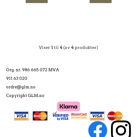
Viser
1
til
4
(av
4
produkter)
Org. nr. 986 665 072 MVA
911 63 020
ordre@glm.no
Copyright GLM.no