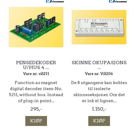
PENSEDEKODER
SKINNE OKUPASJONS
U/HUS 4 ...
...
Vare nr. vi5211
Vare nr. Vi5206
Function as magnet
De 8 utgangene kan kobles
digital decoder item-No.
til isolerte
5211, without box. Instead
skinneseksjoner. Om det
of plug-in point...
er lok el lignen...
295,-
1.150,-
KJØP
KJØP