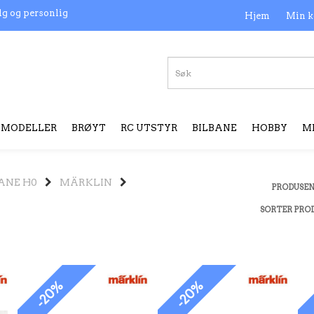
lg og personlig
Hjem
Min k
MODELLER
BRØYT
RC UTSTYR
BILBANE
HOBBY
M
ANE H0
MÄRKLIN
PRODUSE
SORTER PRO
-20%
-20%