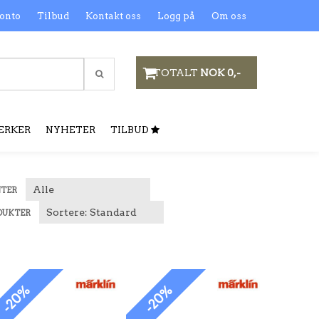
onto
Tilbud
Kontakt oss
Logg på
Om oss
TOTALT
NOK 0,-
ERKER
NYHETER
TILBUD
NTER
DUKTER
-20%
-20%