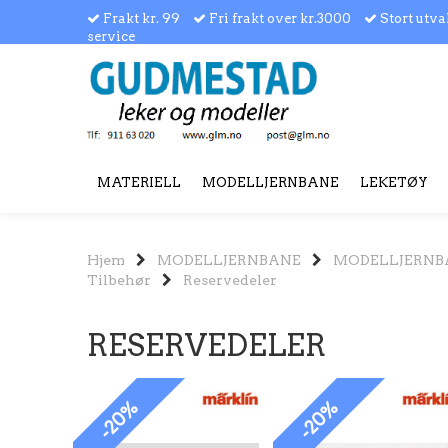
Frakt kr. 99
Fri frakt over kr.3000
Stort utva
service
MATERIELL
MODELLJERNBANE
LEKETØY
Hjem
MODELLJERNBANE
MODELLJERNB
Tilbehør
Reservedeler
RESERVEDELER
-20%
-20%