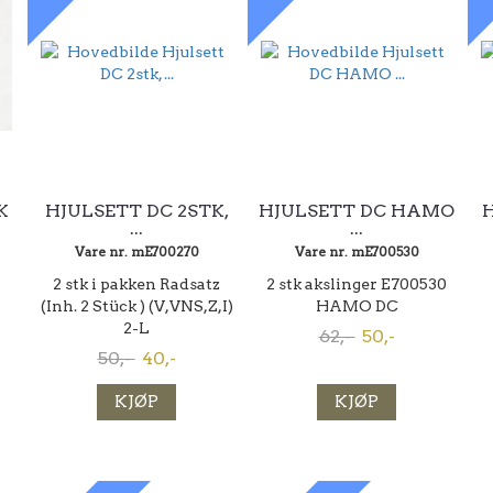
K
HJULSETT DC 2STK,
HJULSETT DC HAMO
H
...
...
Vare nr. mE700270
Vare nr. mE700530
2 stk i pakken Radsatz
2 stk akslinger E700530
(Inh. 2 Stück ) (V,VNS,Z,I)
HAMO DC
2-L
62,-
50,-
50,-
40,-
KJØP
KJØP