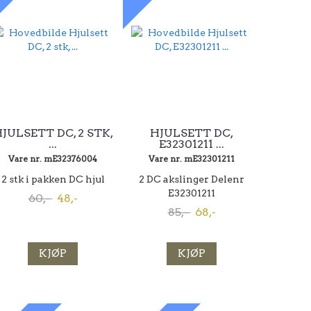
JULSETT DC, 2 STK,
HJULSETT DC,
...
E32301211 ...
Vare nr. mE32376004
Vare nr. mE32301211
2 stk i pakken DC hjul
2 DC akslinger Delenr
E32301211
60,-
48,-
85,-
68,-
KJØP
KJØP