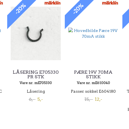
-20%
-20%
LÅSERING E705330
PÆRE 19V 70MA
PR STK
STIKK
Vare nr. mE705330
Vare nr. mE610040
C
Låsering
Passer sokkel E604180
T
6,-
5,-
15,-
12,-