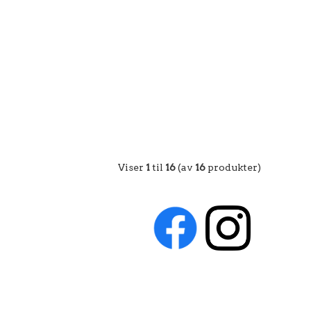
Viser
1
til
16
(av
16
produkter)