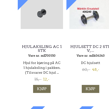
HJULAKSLING AC 1
HJULSETT DC 2 ST
STK
V, ...
Vare nr. mE700150
Vare nr. mE406240
Hjul for kjøring på AC
DC hjulsett
1 hjulaksling i pakken.
60,-
48,-
(Tilsvarer DC hjul ...
15,-
12,-
KJØP
KJØP