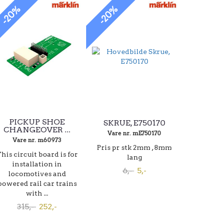
-20%
-20%
PICKUP SHOE
SKRUE, E750170
CHANGEOVER ...
Vare nr. mE750170
Vare nr. m60973
Pris pr stk 2mm , 8mm
his circuit board is for
lang
installation in
6,-
5,-
locomotives and
powered rail car trains
with ...
315,-
252,-