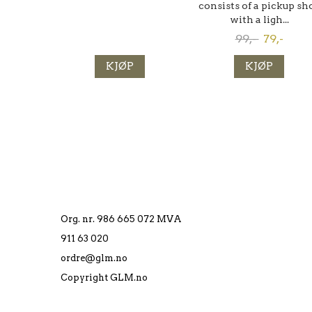
consists of a pickup sh
with a ligh...
99,-
79,-
KJØP
KJØP
Org. nr. 986 665 072 MVA
911 63 020
ordre@glm.no
Copyright GLM.no