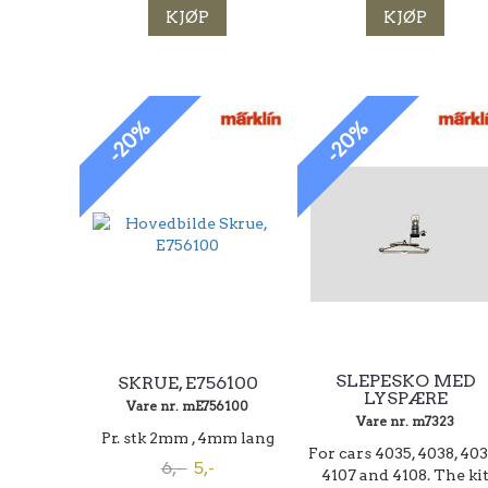
KJØP
KJØP
-20%
-20%
SLEPESKO MED
SKRUE, E756100
LYSPÆRE
Vare nr. mE756100
Vare nr. m7323
Pr. stk 2mm , 4mm lang
For cars 4035, 4038, 403
6,-
5,-
4107 and 4108. The ki