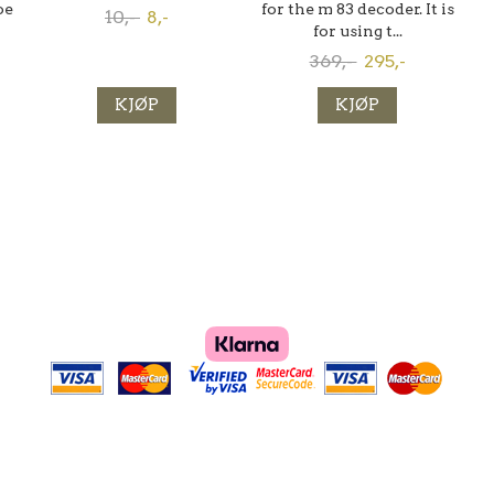
oe
for the m 83 decoder. It is
10,-
8,-
for using t...
369,-
295,-
KJØP
KJØP