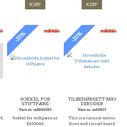
KJØP
KJØP
-20%
-20%
SOKKEL FOR
TILBEHØRSETT M83
STIFTPÆRE
DEKODER
Vare nr. mE604180
Vare nr. m60821
9,
Sokkel for stiftpære nr
This is a turnout motor
t
E610040
front end circuit board