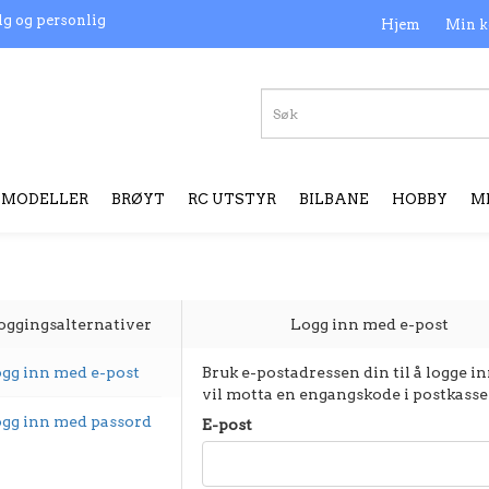
lg og personlig
Hjem
Min k
MODELLER
BRØYT
RC UTSTYR
BILBANE
HOBBY
M
oggingsalternativer
Logg inn med e-post
gg inn med e-post
Bruk e-postadressen din til å logge in
vil motta en engangskode i postkasse
gg inn med passord
E-post