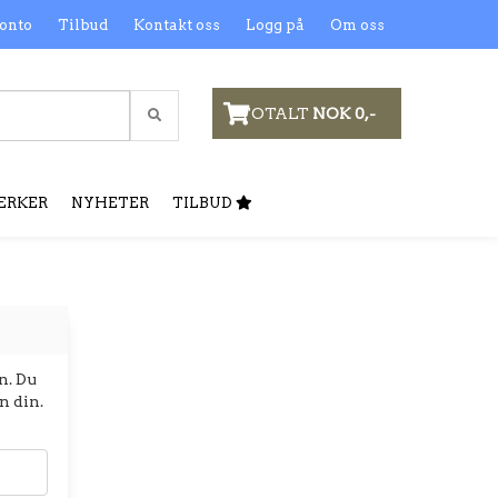
onto
Tilbud
Kontakt oss
Logg på
Om oss
TOTALT
NOK 0,-
ERKER
NYHETER
TILBUD
n. Du
n din.