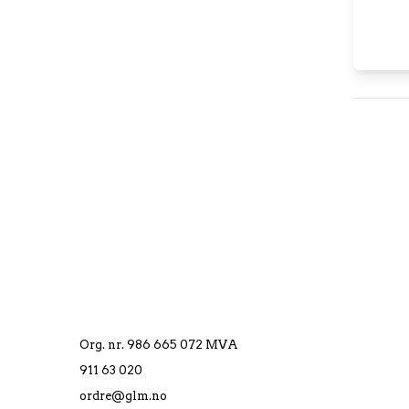
Org. nr. 986 665 072 MVA
911 63 020
ordre@glm.no