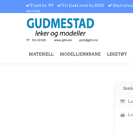
Frakt kr. 99
Fri frakt over kr.3000
Stort utva
service
MATERIELL
MODELLJERNBANE
LEKETØY
Innl
Lo
Lo