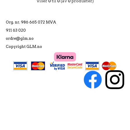
Viser
0
til
0
(av
0
produkter)
Org. nr. 986 665 072 MVA
911 63 020
ordre@glm.no
Copyright GLM.no