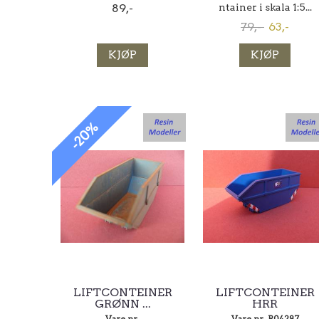
89,-
ntainer i skala 1:5...
79,-
63,-
KJØP
KJØP
-20%
LIFTCONTEINER
LIFTCONTEINER
GRØNN ...
HRR