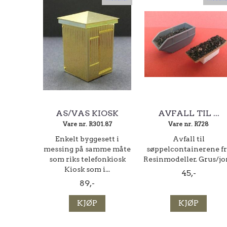
AS/VAS KIOSK
AVFALL TIL ...
Vare nr. R301.87
Vare nr. R728
Enkelt byggesett i
Avfall til
messing på samme måte
søppelcontainerene fr
som riks telefonkiosk
Resinmodeller. Grus/jo
Kiosk som i...
45,-
89,-
KJØP
KJØP