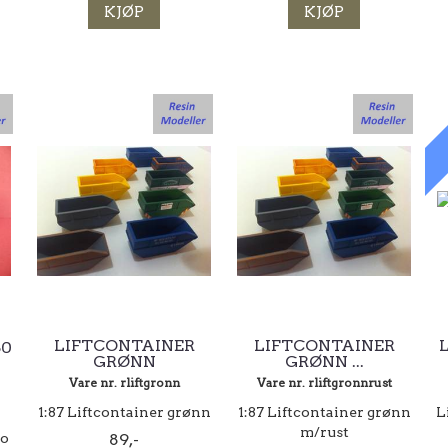
KJØP
KJØP
LIFTCONTAINER
LIFTCONTAINER
50
GRØNN
GRØNN ...
Vare nr. rliftgronn
Vare nr. rliftgronnrust
1:87 Liftcontainer grønn
1:87 Liftcontainer grønn
L
m/rust
co
89,-