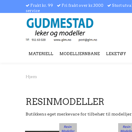
Frakt kr. 99
Fri frakt over kr.3000
Stort utva
service
MATERIELL
MODELLJERNBANE
LEKETØY
Hjem
RESINMODELLER
Butikkens eget merkevare for tilbehør til modellj