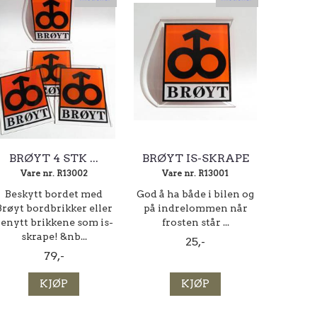
BRØYT 4 STK ...
BRØYT IS-SKRAPE
Vare nr. R13002
Vare nr. R13001
Beskytt bordet med
God å ha både i bilen og
Brøyt bordbrikker eller
på indrelommen når
enytt brikkene som is-
frosten står ...
skrape! &nb...
25,-
79,-
KJØP
KJØP