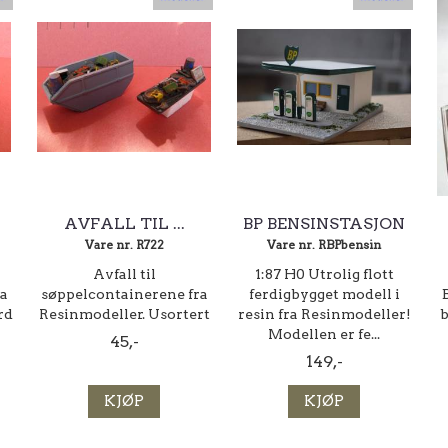
AVFALL TIL ...
BP BENSINSTASJON
Vare nr. R722
Vare nr. RBPbensin
Avfall til
1:87 H0 Utrolig flott
a
søppelcontainerene fra
ferdigbygget modell i
rd
Resinmodeller. Usortert
resin fra Resinmodeller!
b
Modellen er fe...
45,-
149,-
KJØP
KJØP