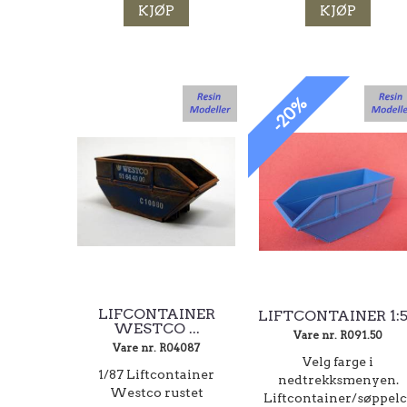
KJØP
KJØP
-20%
LIFCONTAINER
LIFTCONTAINER 1:
WESTCO ...
Vare nr. R091.50
Vare nr. R04087
Velg farge i
1/87 Liftcontainer
nedtrekksmenyen.
Westco rustet
Liftcontainer/søppel