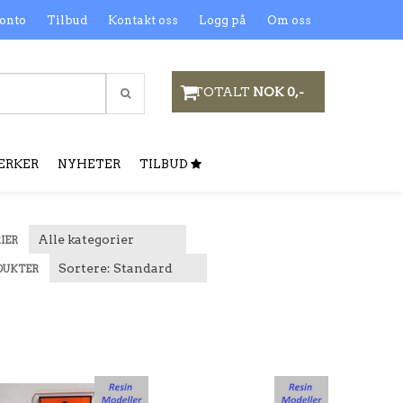
onto
Tilbud
Kontakt oss
Logg på
Om oss
TOTALT
NOK 0,-
ERKER
NYHETER
TILBUD
IER
DUKTER