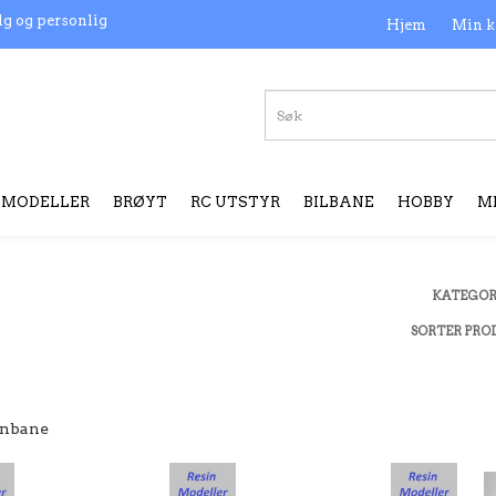
lg og personlig
Hjem
Min k
MODELLER
BRØYT
RC UTSTYR
BILBANE
HOBBY
M
KATEGOR
SORTER PRO
ernbane