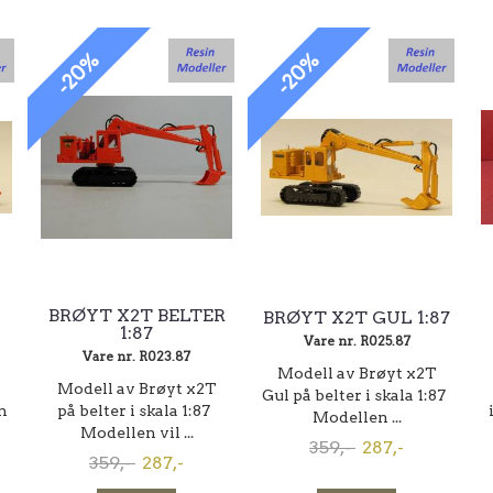
-20%
-20%
BRØYT X2T BELTER
BRØYT X2T GUL 1:87
1:87
Vare nr. R025.87
Vare nr. R023.87
Modell av Brøyt x2T
å
Modell av Brøyt x2T
Gul på belter i skala 1:87
n
på belter i skala 1:87
Modellen ...
Modellen vil ...
359,-
287,-
359,-
287,-