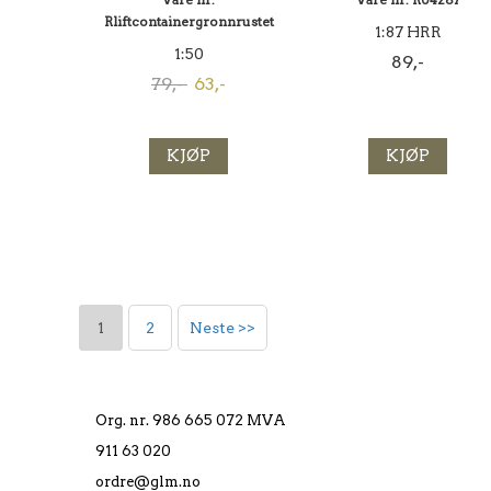
Vare nr.
Vare nr. R04287
Rliftcontainergronnrustet
1:87 HRR
1:50
89,-
79,-
63,-
KJØP
KJØP
1
2
Neste >>
Org. nr. 986 665 072 MVA
911 63 020
ordre@glm.no