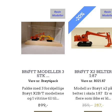
-20%
BRØYT MODELLER 3
BRØYT X2 BELTER
STK ...
1:87
Vare nr. Brøyt4pack
Vare nr. R021.87
Pakke med 3 forskjellige
Modell av Brøyt x2 p
Brøyt X2B/T modellene
belter i skala 1:87 Er e
og 1 vitrine til til...
flere som ikke er kl...
899,-
359,-
287,-