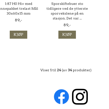
1:87 H0 Hiv med
Sporskiftebuer sto
innepakket trelast Mål
tidligere ved de ytterste
30x60x15 mm
sporvekslene på en
stasjon. Det var ...
89,-
89,-
KJØP
KJØP
Viser
1
til
24
(av
34
produkter)