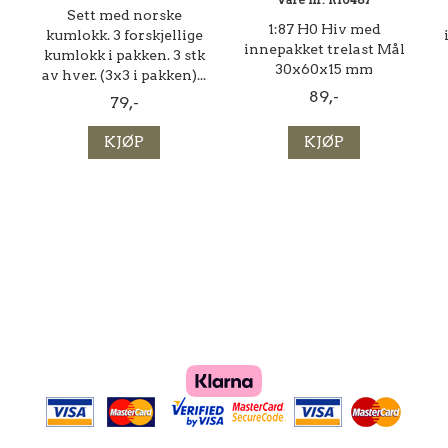
Vare nr. R10487
Sett med norske
1:87 H0 Hiv med
kumlokk. 3 forskjellige
innepakket trelast Mål
kumlokk i pakken. 3 stk
30x60x15 mm
av hver. (3x3 i pakken)...
89,-
79,-
KJØP
KJØP