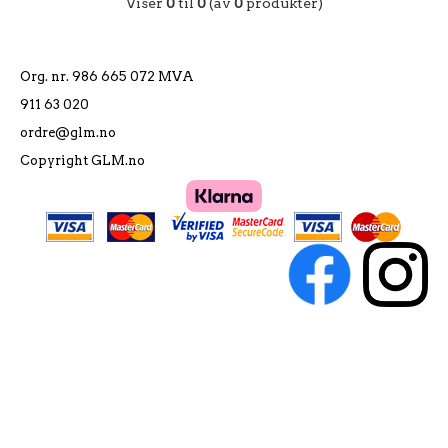
Viser
0
til
0
(av
0
produkter)
Org. nr. 986 665 072 MVA
911 63 020
ordre@glm.no
Copyright GLM.no