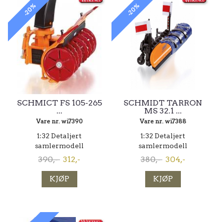
-20%
-20%
SCHMICT FS 105-265
SCHMIDT TARRON
...
MS 32.1 ...
Vare nr. wi7390
Vare nr. wi7388
1:32 Detaljert
1:32 Detaljert
samlermodell
samlermodell
390,-
312,-
380,-
304,-
KJØP
KJØP