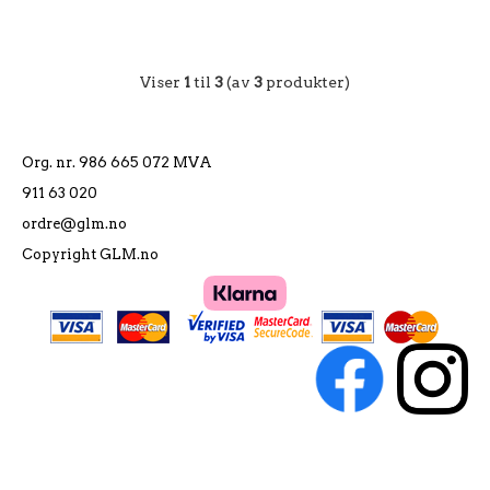
Viser
1
til
3
(av
3
produkter)
Org. nr. 986 665 072 MVA
911 63 020
ordre@glm.no
Copyright GLM.no