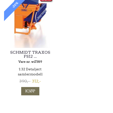
-20%
SCHMIDT TRAXOS
FS12 ...
Vare nr. wi7389
1:32 Detaljert
samlermodell
390,-
312,-
KJØP