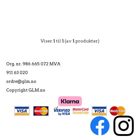
Viser
1
til
1
(av
1
produkter)
Org. nr. 986 665 072 MVA
911 63 020
ordre@glm.no
Copyright GLM.no