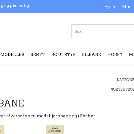
lg og personlig
Hjem
Min k
MODELLER
BRØYT
RC UTSTYR
BILBANE
HOBBY
M
KATEGOR
SORTER PRO
BANE
rer diverse innen modelljernbane og tilbehør.