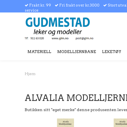
Frakt kr. 99
Fri frakt over kr.3000
Stort utva
service
MATERIELL
MODELLJERNBANE
LEKETØY
Hjem
ALVALIA MODELLJERN
Butikken sitt "eget merke" denne produsenten leve