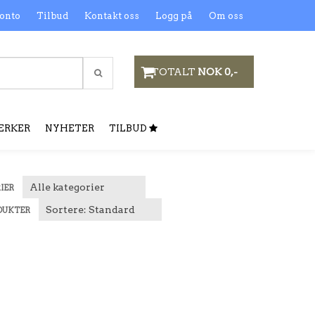
onto
Tilbud
Kontakt oss
Logg på
Om oss
TOTALT
NOK 0,-
ERKER
NYHETER
TILBUD
IER
DUKTER