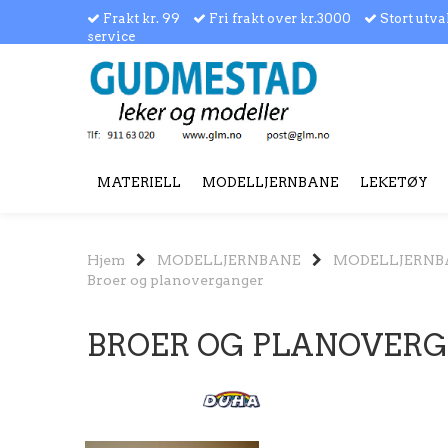
Frakt kr. 99
Fri frakt over kr.3000
Stort utva
service
MATERIELL
MODELLJERNBANE
LEKETØY
Hjem
MODELLJERNBANE
MODELLJERNB
Broer og planoverganger
BROER OG PLANOVER