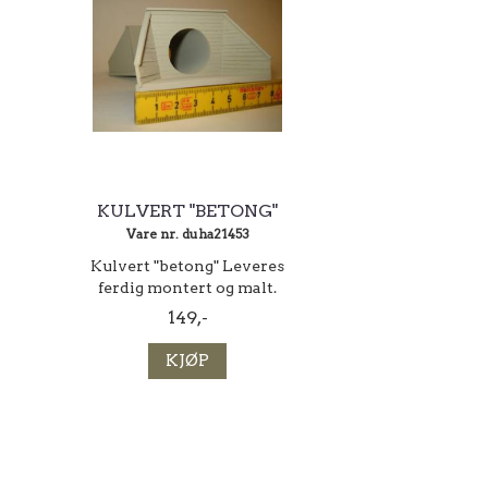
KULVERT "BETONG"
Vare nr. duha21453
Kulvert "betong" Leveres
ferdig montert og malt.
149,-
KJØP