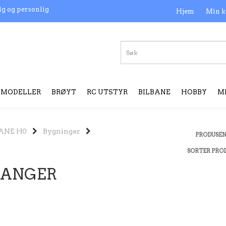
lg og personlig
Hjem
Min k
MODELLER
BRØYT
RC UTSTYR
BILBANE
HOBBY
M
ANE H0
Bygninger
PRODUSE
SORTER PRO
GANGER