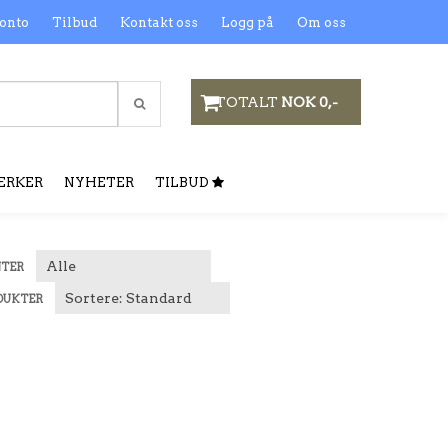
onto
Tilbud
Kontakt oss
Logg på
Om oss
TOTALT
NOK 0,-
ERKER
NYHETER
TILBUD
NTER
DUKTER