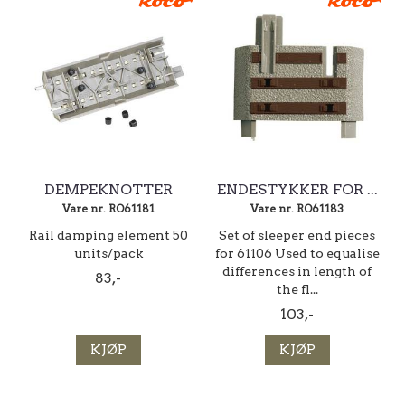
DEMPEKNOTTER
ENDESTYKKER FOR ...
Vare nr. RO61181
Vare nr. RO61183
Rail damping element 50
Set of sleeper end pieces
units/pack
for 61106 Used to equalise
differences in length of
83,-
the fl...
103,-
KJØP
KJØP