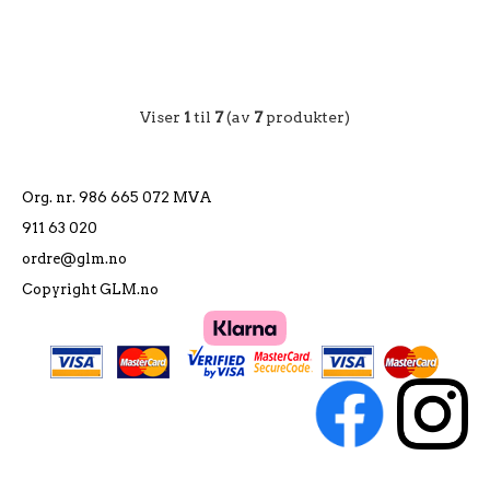
Viser
1
til
7
(av
7
produkter)
Org. nr. 986 665 072 MVA
911 63 020
ordre@glm.no
Copyright GLM.no