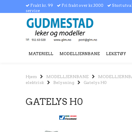
Frakt kr. 99
Fri frakt over kr.3000
Stort utva
service
MATERIELL
MODELLJERNBANE
LEKETØY
Hjem
MODELLJERNBANE
MODELLJERNB
elektrisk
Belysning
Gatelys H0
GATELYS H0