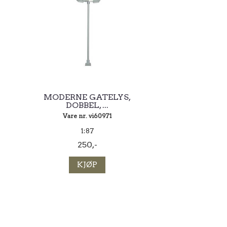
MODERNE GATELYS,
DOBBEL, ...
Vare nr. vi60971
1:87
250,-
KJØP