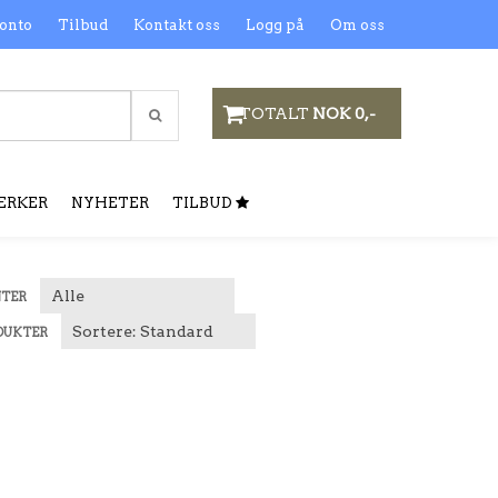
onto
Tilbud
Kontakt oss
Logg på
Om oss
TOTALT
NOK 0,-
ERKER
NYHETER
TILBUD
NTER
DUKTER