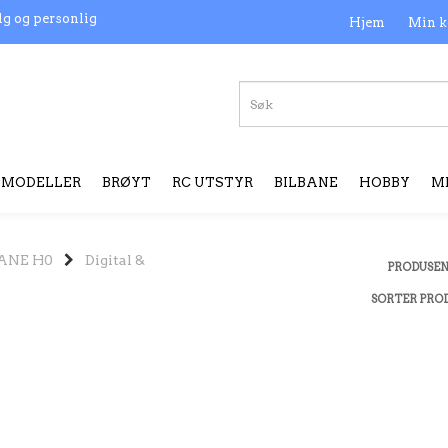
lg og personlig
Hjem
Min k
MODELLER
BRØYT
RC UTSTYR
BILBANE
HOBBY
M
ANE H0
Digital &
PRODUSE
SORTER PRO