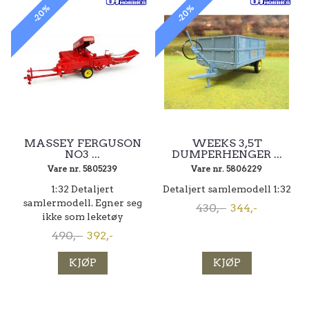
-20%
-20%
MASSEY FERGUSON
WEEKS 3,5T
NO3 ...
DUMPERHENGER ...
Vare nr. 5805239
Vare nr. 5806229
1:32 Detaljert
Detaljert samlemodell 1:32
samlermodell. Egner seg
430,-
344,-
ikke som leketøy
490,-
392,-
KJØP
KJØP