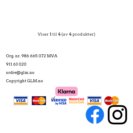
Viser
1
til
4
(av
4
produkter)
Org. nr. 986 665 072 MVA
911 63 020
ordre@glm.no
Copyright GLM.no