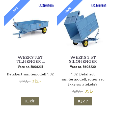
-20%
-20%
WEEKS 3,5T
WEEKS 3.5T
TILHENGER ...
SILOHENGER
Vare nr. 5806215
Vare nr. 5806230
Detaljert samlemodell 1:32
1:32 Detaljert
samlermodell, egner seg
390,-
312,-
ikke som leketøy
439,-
351,-
KJØP
KJØP