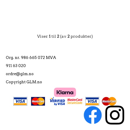
Viser
1
til
2
(av
2
produkter)
Org. nr. 986 665 072 MVA
911 63 020
ordre@glm.no
Copyright GLM.no