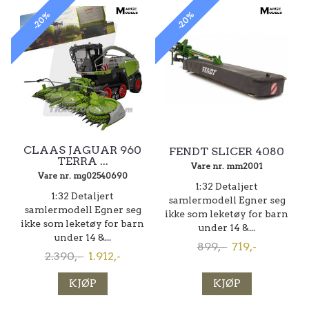
-20%
-20%
CLAAS JAGUAR 960
FENDT SLICER 4080
TERRA ...
Vare nr. mm2001
Vare nr. mg02540690
1:32 Detaljert
1:32 Detaljert
samlermodell Egner seg
samlermodell Egner seg
ikke som leketøy for barn
ikke som leketøy for barn
under 14 &...
under 14 &...
899,-
719,-
2.390,-
1.912,-
KJØP
KJØP