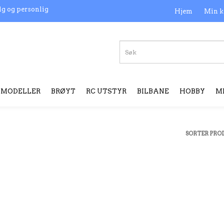
lg og personlig
Hjem
Min k
MODELLER
BRØYT
RC UTSTYR
BILBANE
HOBBY
M
SORTER PRO