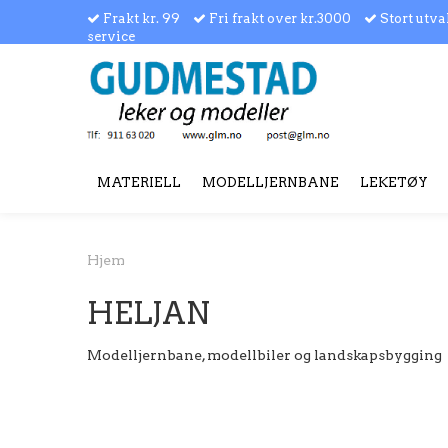
Frakt kr. 99
Fri frakt over kr.3000
Stort utva
service
MATERIELL
MODELLJERNBANE
LEKETØY
Hjem
HELJAN
Modelljernbane, modellbiler og landskapsbygging