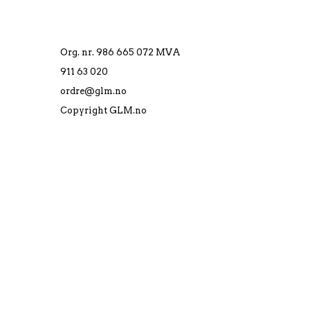
Org. nr. 986 665 072 MVA
911 63 020
ordre@glm.no
Copyright GLM.no