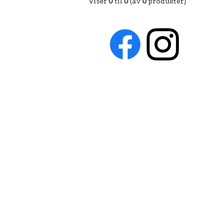
Viser
0
til
0
(av
0
produkter)