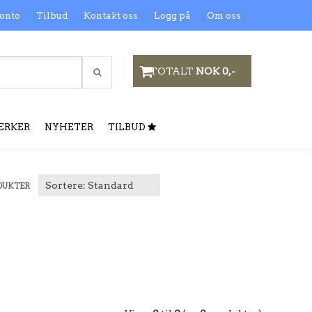
onto
Tilbud
Kontakt oss
Logg på
Om oss
TOTALT
NOK 0,-
ERKER
NYHETER
TILBUD
DUKTER