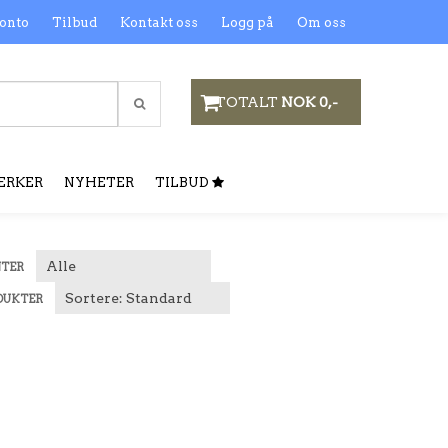
onto
Tilbud
Kontakt oss
Logg på
Om oss
TOTALT
NOK 0,-
ERKER
NYHETER
TILBUD
NTER
DUKTER