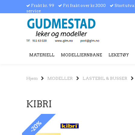
Frakt kr. 99
Fri frakt over kr.3000
Stort utva
service
MATERIELL
MODELLJERNBANE
LEKETØY
Hjem
MODELLER
LASTEBIL & BUSSER
KIBRI
-20%