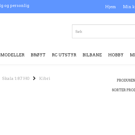
lg og personlig
Hjem
Min k
MODELLER
BRØYT
RC UTSTYR
BILBANE
HOBBY
M
Skala 1:87 H0
Kibri
PRODUSE
SORTER PRO